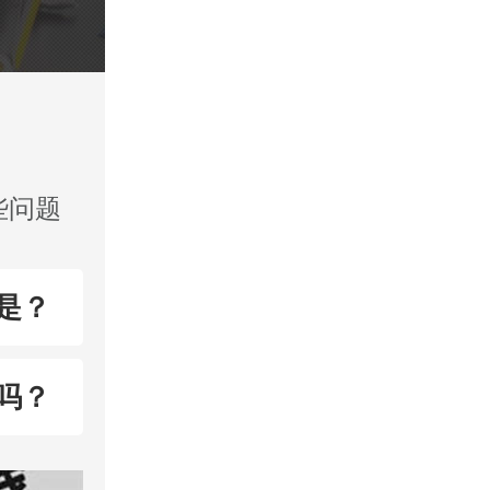
些问题
是？
吗？