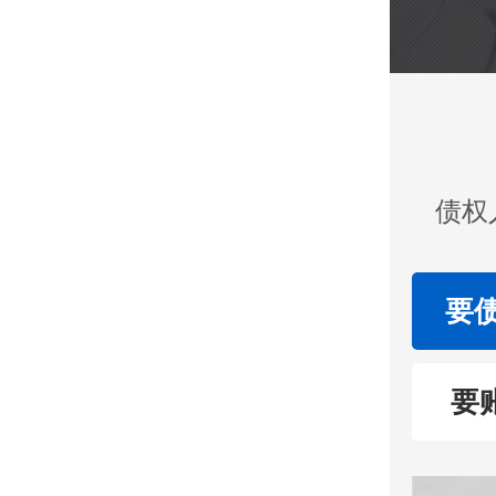
债权
要
要