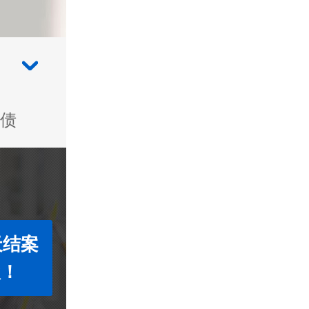
债
天结案
款！