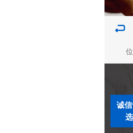
位
诚信
选