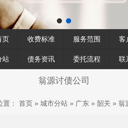
首页
收费标准
服务范围
客
分站
债务资讯
委托流程
联
翁源讨债公司
位置：
首页
»
城市分站
»
广东
»
韶关
»
翁