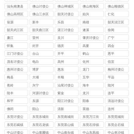
讨债公司
讨债公司
讨债公司
讨债公司
讨债公司
汕头南澳县
佛山讨债公
佛山禅城区
佛山南海区
佛山顺德区
讨债公司
司
讨债公司
讨债公司
讨债公司
佛山高明区
佛山三水区
韶关讨债公
始兴
仁化
讨债公司
讨债公司
司
翁源
新丰
乐昌
南雄
韶关浈江区
讨债公司
韶关武江区
韶关曲江区
湛江讨债公
遂溪
徐闻
讨债公司
讨债公司
司
廉江
雷州
吴川
肇庆讨债公
广宁
司
怀集
封开
德庆
高要
四会
江门讨债公
台山
开平
鹤山
恩平
司
茂名讨债公
电白
高州
化州
信宜
司
惠州讨债公
博罗
惠东
龙门
梅州讨债公
司
司
梅县
大埔
丰顺
五华
平远
蕉岭
兴宁
汕尾讨债公
海丰
陆河
司
陆丰
河源讨债公
紫金
龙川
连平
司
和平
东源
阳江讨债公
阳春
清远讨债公
司
司
佛冈
阳山
清新
英德
连州
东莞讨债公
东莞东城街
东莞南城街
东莞万江街
东莞莞城街
司
道讨债公司
道讨债公司
道讨债公司
道讨债公司
东莞石碣镇
东莞石龙镇
东莞茶山镇
东莞石排镇
东莞企石镇
讨债公司
讨债公司
讨债公司
讨债公司
讨债公司
中山讨债公
中山黄圃镇
中山南头镇
中山东凤镇
中山阜沙镇