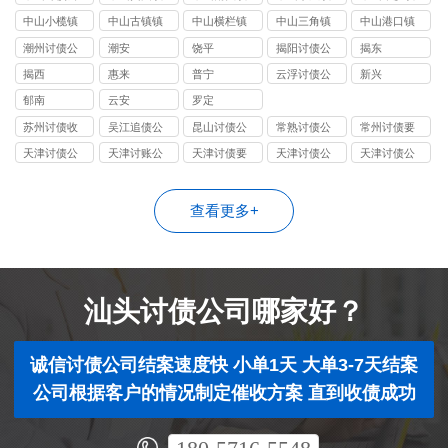
司
讨债公司
讨债公司
讨债公司
讨债公司
中山小榄镇
中山古镇镇
中山横栏镇
中山三角镇
中山港口镇
讨债公司
讨债公司
讨债公司
讨债公司
讨债公司
潮州讨债公
潮安
饶平
揭阳讨债公
揭东
司
司
揭西
惠来
普宁
云浮讨债公
新兴
司
郁南
云安
罗定
苏州讨债收
吴江追债公
昆山讨债公
常熟讨债公
常州讨债要
费
司
司
司
账
天津讨债公
天津讨账公
天津讨债要
天津讨债公
天津讨债公
司
司
账公司
司
司
查看更多+
汕头讨债公司哪家好？
诚信讨债公司结案速度快 小单1天 大单3-7天结案
公司根据客户的情况制定催收方案 直到收债成功