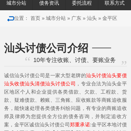
城市分站
债务资讯
委托流程
联系方式
位置：
首页
»
城市分站
»
广东
»
汕头
»
金平区
汕头讨债公司介绍
10年专注收账、讨债、要账业务
诚信汕头讨债公司是一家大型老牌的
汕头讨债汕头要债
汕头收债汕头清债汕头讨债公司
，专业合法为汕头金平
区地区个人和企业提供各类借款、欠款、工程款、货
款、疑难债款、赖账、三角账、应收账款等商账追收服
务，能快速处理各类债务纠纷问题，有专业的商账追收
师及律师为您提供全方位的债务咨询，并制定追收方
案，金平区诚信汕头讨债公司
郑重承诺
:金平区本地讨债