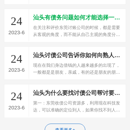
厢情愿的愿望，却往往忽略了为此付出…
汕头有债务问题如何才能选择一家正规的讨债公司
24
在关注和评价东莞讨账公司的时候，都是需要
2023-6
从客观的角度，而不能从自己主观的角度分
析，东莞讨债公司建议这些情况都可以更好…
汕头讨债公司告诉你如何向熟人朋友讨要欠款
24
现在在我们身边借钱的人越来越多的出现了，
2023-6
一般都是是朋友，亲戚，有的还是朋友的朋友
或者朋友的亲戚，一般大部分都是这些群…
汕头为什么要找讨债公司帮讨要欠款？讨债公司优势？
24
第一：东莞收债公司资源多，利用现在科技发
2023-6
达，可以准确的定位到人，如果你找不到人那
收债很难成功。第二：东莞收债公司更专…
查看更多+