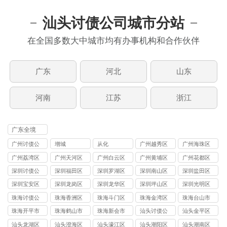
汕头讨债公司城市分站
在全国多数大中城市均有办事机构和合作伙伴
广东
河北
山东
河南
江苏
浙江
广东全境
广州讨债公
增城
从化
广州越秀区
广州海珠区
司
讨债公司
讨债公司
广州荔湾区
广州天河区
广州白云区
广州黄埔区
广州花都区
讨债公司
讨债公司
讨债公司
讨债公司
讨债公司
深圳讨债公
深圳福田区
深圳罗湖区
深圳南山区
深圳盐田区
司
要债公司
要债公司
要债公司
要债公司
深圳宝安区
深圳龙岗区
深圳龙华区
深圳坪山区
深圳光明区
要债公司
要债公司
要债公司
要债公司
要债公司
珠海讨债公
珠海香洲区
珠海斗门区
珠海金湾区
珠海台山市
司
讨债公司
讨债公司
讨债公司
讨债公司
珠海开平市
珠海鹤山市
珠海新会市
汕头讨债公
汕头金平区
讨债公司
讨债公司
讨债公司
司
讨债公司
汕头龙湖区
汕头澄海区
汕头濠江区
汕头潮阳区
汕头潮南区