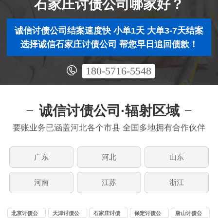
石家庄讨债公司哪家好？
诚信讨债公司结案速度快 小单1天 大单3-7天结案
选择诚信石家庄讨债公司 帮您早日追回债款！
180-5716-5548
诚信讨债公司·辐射区域
要账业务已涵盖河北各个市县 全国多地拥有合作伙伴
广东
河北
山东
河南
江苏
浙江
北京讨债公
天津讨债公
石家庄讨债
保定讨债公
唐山讨债公