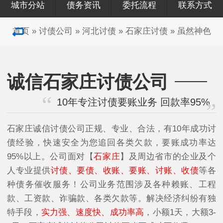
城市分站
债务资讯
委托流程
联系方式
首页
»
讨债公司
»
河北讨债
»
石家庄讨债
»
虽然神色
诚信石家庄讨债公司
10年专注讨债要账业务 回款率95%
石家庄诚信讨债公司正规、专业、合法，有10年成功讨
债经验，快速安全为您追回各类欠款，要账成功率达
95%以上。公司面对【
石家庄
】及周边省市的企业及个
人专业提供
讨债、要债、收账、要账、讨账、收债
等各
种债务催收服务！公司业务范围涉及各种赖账、工程
款、工资款、诈骗款、各类欠款等。解决经济纠纷有独
特手段，
实力强、速度快、成功率高
，小额1天，大额3-