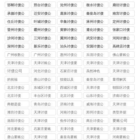
司
司
公司
司
司
邯郸讨债公
邢台讨债公
沧州讨债公
衡水讨债公
廊坊讨债公
司
司
司
司
司
承德讨债公
迁安讨债公
鹿泉讨债公
秦皇岛讨债
南宫讨债公
司
司
司
公司
司
任丘讨债公
叶城讨债公
辛集讨债公
涿州讨债公
定州讨债公
司
司
司
司
司
晋州讨债公
霸州讨债公
黄骅讨债公
遵化讨债公
张家口讨债
司
司
司
司
公司
沙河讨债公
三河讨债公
冀州讨债公
武安讨债公
河间讨债公
司
司
司
司
司
深州讨债公
新乐讨债公
泊头讨债公
安国讨债公
高碑店讨债
司
司
司
司
公司
广州收数公
广州讨债公
惠州讨债公
乐清讨债公
佛山要账公
司
司
司
司
司
天津讨债公
天津讨账公
天津讨债要
天津讨债公
天津讨债公
司
司
账公司
司
司
讨债公司
河北讨债公
石家庄讨债
虽然神色
天津讨债公
司
公司
司
的祝福
唐山讨债公
技能以及
秦皇岛讨债
量理解其
司
公司
北京讨债公
东城区讨债
西城区讨债
天津讨债
朝阳区讨债
司
公司
公司
公司
北京讨债
丰台区讨债
北京讨债
山东讨债公
济南讨债公
公司
司
司
商都是提
青岛讨债公
济南讨债
威海讨债公
天津讨债
司
司
潍坊讨债公
天津讨债
河南讨债公
郑州讨债公
类型并据
司
司
司
要账公司
洛阳讨债公
天津讨债
焦作讨债公
商丘讨债公
司
司
司
河北要账公
石家庄要账
天津讨债
天津要账公
天津讨债
司
公司
司
唐山要账公
天津讨债
秦皇岛要账
天津讨债
河南要账公