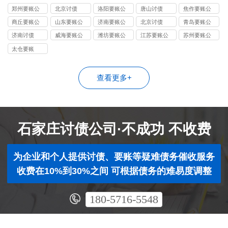
司
公司
司
郑州要账公
北京讨债
洛阳要账公
唐山讨债
焦作要账公
司
司
司
商丘要账公
山东要账公
济南要账公
北京讨债
青岛要账公
司
司
司
司
济南讨债
威海要账公
潍坊要账公
江苏要账公
苏州要账公
司
司
司
司
太仓要账
查看更多+
石家庄讨债公司·不成功 不收费
为企业和个人提供讨债、要账等疑难债务催收服务
收费在10%到30%之间 可根据债务的难易度调整
180-5716-5548