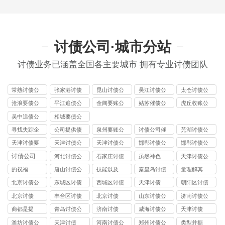
讨债公司·城市分站
讨债业务已涵盖全国各主要城市 拥有专业讨债团队
常熟讨债公
张家港讨债
昆山讨债公
吴江讨债公
太仓讨债公
司
公司
司
司
司
沧浪要债公
平江追债公
金阊要账公
姑苏催债公
虎丘收账公
司
司
司
司
司
吴中追债公
相城要债公
司
司
寻找失踪企
公司提供债
泉州要账公
讨债公司催
芜湖讨债公
业和个人
务追讨
司
收
司
天津讨债要
天津讨债公
天津讨债公
邯郸讨债公
邯郸讨债公
账公司
司
司
司
司
讨债公司
河北讨债公
石家庄讨债
虽然神色
天津讨债公
司
公司
司
的祝福
唐山讨债公
技能以及
秦皇岛讨债
量理解其
司
公司
北京讨债公
东城区讨债
西城区讨债
天津讨债
朝阳区讨债
司
公司
公司
公司
北京讨债
丰台区讨债
北京讨债
山东讨债公
济南讨债公
公司
司
司
商都是提
青岛讨债公
济南讨债
威海讨债公
天津讨债
司
司
潍坊讨债公
天津讨债
河南讨债公
郑州讨债公
类型并据