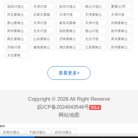
司
司
司
要账公司
洛阳讨债公
天津讨债
焦作讨债公
商丘讨债公
司
司
司
河北要账公
石家庄要账
天津讨债
天津要账公
天津讨债
司
公司
司
唐山要账公
天津讨债
秦皇岛要账
天津讨债
河南要账公
司
公司
司
郑州要账公
北京讨债
洛阳要账公
唐山讨债
焦作要账公
司
司
司
商丘要账公
山东要账公
济南要账公
北京讨债
青岛要账公
司
司
司
司
济南讨债
威海要账公
潍坊要账公
江苏要账公
苏州要账公
司
司
司
司
太仓要账
查看更多+
Copyright © 2026 All Right Reserve
皖ICP备2024043546号
51La
网站地图
link:
东莞讨债公
宁波讨债公
武汉讨债公