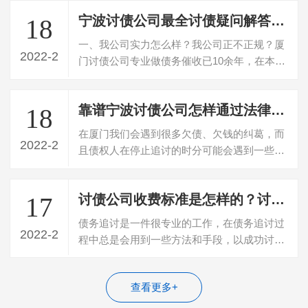
宁波讨债公司最全讨债疑问解答大全
18
一、我公司实力怎么样？我公司正不正规？厦
2022-2
门讨债公司专业做债务催收已10余年，在本地
的讨债公司中属于颇有名气的公司，公司…
靠谱宁波讨债公司怎样通过法律途径追讨债务
18
在厦门我们会遇到很多欠债、欠钱的纠葛，而
2022-2
且债权人在停止追讨的时分可能会遇到一些艰
难。那么我们该怎样经过法律途径合理地…
讨债公司收费标准是怎样的？讨债公司如何讨债
17
债务追讨是一件很专业的工作，在债务追讨过
2022-2
程中总是会用到一些方法和手段，以成功讨回
债务，请福州讨债公司追讨也是很正常的…
查看更多+