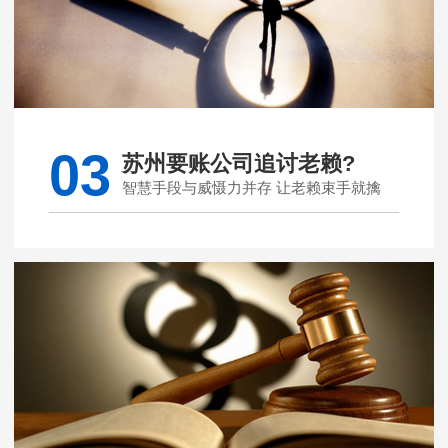
03
苏州要账公司追讨老赖?
智慧手段与威慑力并存 让老赖束手就擒