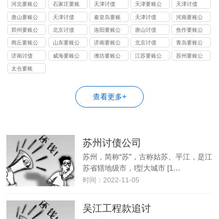
司
司
司
河北要账公
石家庄要账
天津讨债
天津要账公
天津讨债
司
公司
司
唐山要账公
天津讨债
秦皇岛要账
天津讨债
河南要账公
司
公司
司
郑州要账公
北京讨债
洛阳要账公
唐山讨债
焦作要账公
司
司
司
商丘要账公
山东要账公
济南要账公
北京讨债
青岛要账公
司
司
司
司
济南讨债
威海要账公
潍坊要账公
江苏要账公
苏州要账公
司
司
司
司
太仓要账
查看更多+
苏州讨债公司
苏州，简称“苏”，古称姑苏、平江，是江
苏省辖地级市，Ⅰ型大城市 [1…
时间：2022-11-05
吴江工程款追讨