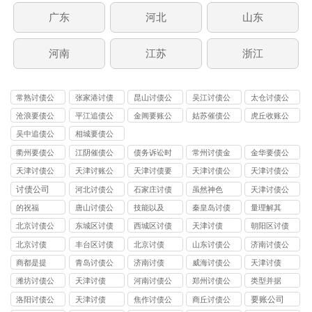
广东
河北
山东
河南
江苏
浙江
常熟讨债公
张家港讨债
昆山讨债公
吴江讨债公
太仓讨债公
司
公司
司
司
司
沧浪要债公
平江追债公
金阊要账公
姑苏催债公
虎丘收账公
司
司
司
司
司
吴中追债公
相城要债公
司
司
衢州要债公
江阴催债公
债务诉讼时
常州讨债金
金华要债公
司
司服务
效
坛公司
司
天津讨债公
天津讨账公
天津讨债要
天津讨债公
天津讨债公
司
司
账公司
司
司
讨债公司
河北讨债公
石家庄讨债
虽然神色
天津讨债公
司
公司
司
的祝福
唐山讨债公
技能以及
秦皇岛讨债
量理解其
司
公司
北京讨债公
东城区讨债
西城区讨债
天津讨债
朝阳区讨债
司
公司
公司
公司
北京讨债
丰台区讨债
北京讨债
山东讨债公
济南讨债公
公司
司
司
商都是提
青岛讨债公
济南讨债
威海讨债公
天津讨债
司
司
潍坊讨债公
天津讨债
河南讨债公
郑州讨债公
类型并据
司
司
司
要账公司
洛阳讨债公
天津讨债
焦作讨债公
商丘讨债公