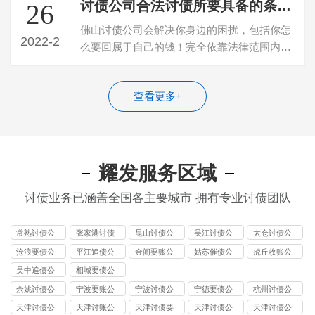
讨债公司合法讨债所要具备的条件有哪些
26
佛山讨债公司会解决你身边的困扰，包括你怎
2022-2
么要回属于自己的钱！完全依靠法律范围内的
途径，是一家及其有深度领域的典型— …
查看更多+
耀发服务区域
讨债业务已涵盖全国各主要城市 拥有专业讨债团队
常熟讨债公
张家港讨债
昆山讨债公
吴江讨债公
太仓讨债公
司
公司
司
司
司
沧浪要债公
平江追债公
金阊要账公
姑苏催债公
虎丘收账公
司
司
司
司
司
吴中追债公
相城要债公
司
司
余姚讨债公
宁波要账公
宁波讨债公
宁德要债公
杭州讨债公
司
司
司
司
司
天津讨债公
天津讨账公
天津讨债要
天津讨债公
天津讨债公