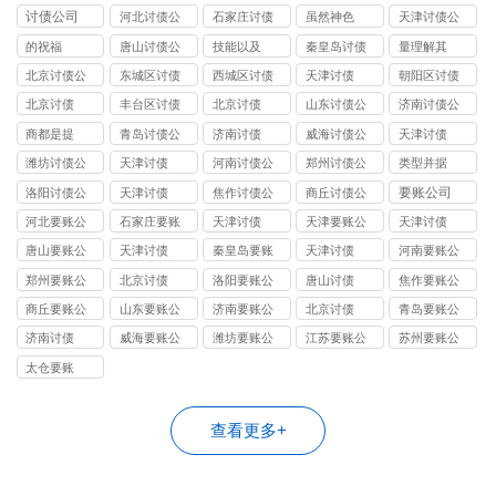
司
司
账公司
司
司
讨债公司
河北讨债公
石家庄讨债
虽然神色
天津讨债公
司
公司
司
的祝福
唐山讨债公
技能以及
秦皇岛讨债
量理解其
司
公司
北京讨债公
东城区讨债
西城区讨债
天津讨债
朝阳区讨债
司
公司
公司
公司
北京讨债
丰台区讨债
北京讨债
山东讨债公
济南讨债公
公司
司
司
商都是提
青岛讨债公
济南讨债
威海讨债公
天津讨债
司
司
潍坊讨债公
天津讨债
河南讨债公
郑州讨债公
类型并据
司
司
司
要账公司
洛阳讨债公
天津讨债
焦作讨债公
商丘讨债公
司
司
司
河北要账公
石家庄要账
天津讨债
天津要账公
天津讨债
司
公司
司
唐山要账公
天津讨债
秦皇岛要账
天津讨债
河南要账公
司
公司
司
郑州要账公
北京讨债
洛阳要账公
唐山讨债
焦作要账公
司
司
司
商丘要账公
山东要账公
济南要账公
北京讨债
青岛要账公
司
司
司
司
济南讨债
威海要账公
潍坊要账公
江苏要账公
苏州要账公
司
司
司
司
太仓要账
查看更多+