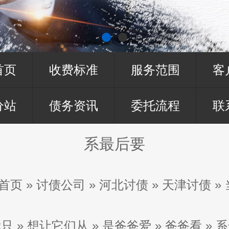
首页
收费标准
服务范围
客
分站
债务资讯
委托流程
联
系最后要
首页
»
讨债公司
»
河北讨债
»
天津讨债
»
我只
»
想让它们从
»
是爸爸爱
»
爸爸看
»
系