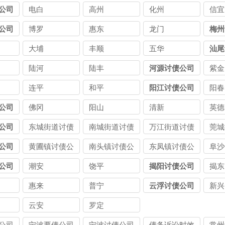
公司
电白
高州
化州
信宜
公司
博罗
惠东
龙门
梅州
大埔
丰顺
五华
汕尾
陆河
陆丰
河源讨债公司
紫金
连平
和平
阳江讨债公司
阳春
公司
佛冈
阳山
清新
英德
公司
东城街道讨债
南城街道讨债
万江街道讨债
莞城
公司
公司
公司
公司
公司
黄圃镇讨债公
南头镇讨债公
东凤镇讨债公
阜沙
司
司
司
司
公司
潮安
饶平
揭阳讨债公司
揭东
惠来
普宁
云浮讨债公司
新兴
云安
罗定
公司
宁波要债公司
宁波讨债公司
债务诉讼时效
常州