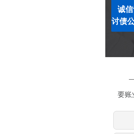
诚信
讨债
要账