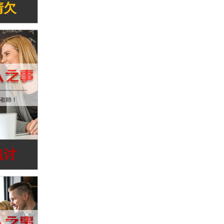
清欠
追讨