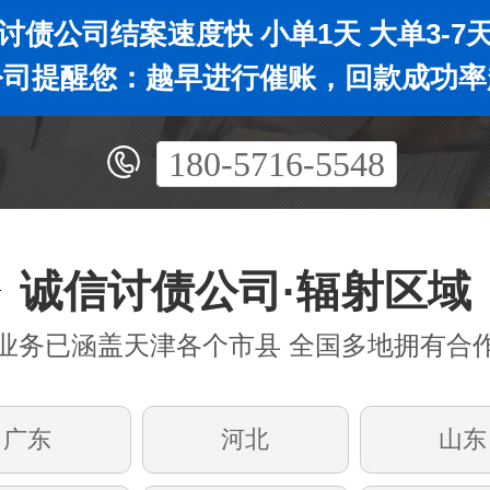
讨债公司结案速度快 小单1天 大单3-7
公司提醒您：越早进行催账，回款成功率
180-5716-5548
诚信讨债公司·辐射区域
业务已涵盖天津各个市县 全国多地拥有合
广东
河北
山东