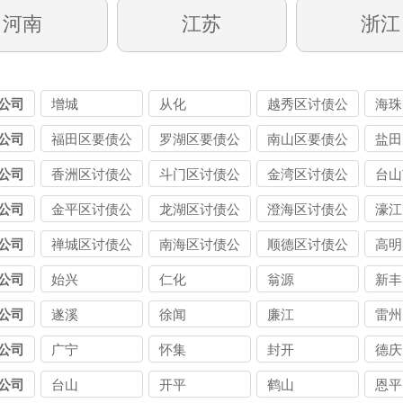
河南
江苏
浙江
公司
增城
从化
越秀区讨债公
海珠
司
司
公司
福田区要债公
罗湖区要债公
南山区要债公
盐田
司
司
司
司
公司
香洲区讨债公
斗门区讨债公
金湾区讨债公
台山
司
司
司
司
公司
金平区讨债公
龙湖区讨债公
澄海区讨债公
濠江
司
司
司
司
公司
禅城区讨债公
南海区讨债公
顺德区讨债公
高明
司
司
司
司
公司
始兴
仁化
翁源
新丰
公司
遂溪
徐闻
廉江
雷州
公司
广宁
怀集
封开
德庆
公司
台山
开平
鹤山
恩平