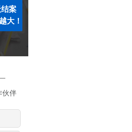
天结案
越大！
作伙伴