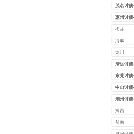
茂名讨债
惠州讨债
梅县
海丰
龙川
清远讨债
东莞讨债
中山讨债
潮州讨债
揭西
郁南
泉州讨债