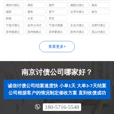
讨债公司
讨债公司
讨债公司
讨债公司
讨债公司
潮州讨债公
潮安
饶平
揭阳讨债公
揭东
司
司
揭西
惠来
普宁
云浮讨债公
新兴
司
郁南
云安
罗定
宁波讨债公
金华义乌讨
宁波讨债服
太仓讨债公
合肥讨债公
司
债公司
务
司
司
苏州催债公
苏州收账公
苏州要债公
苏州讨债公
昆山讨债公
司
司
司
司
司
查看更多+
南京讨债公司哪家好？
诚信讨债公司结案速度快 小单1天 大单3-7天结案
公司根据客户的情况制定催收方案 直到收债成功
180-5716-5548