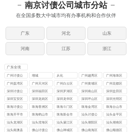
南京讨债公司城市分站
在全国多数大中城市均有办事机构和合作伙伴
广东
河北
山东
河南
江苏
浙江
广东全境
广州讨债公
增城
从化
广州越秀区
广州海珠区
司
讨债公司
讨债公司
广州荔湾区
广州天河区
广州白云区
广州黄埔区
广州花都区
讨债公司
讨债公司
讨债公司
讨债公司
讨债公司
深圳讨债公
深圳福田区
深圳罗湖区
深圳南山区
深圳盐田区
司
要债公司
要债公司
要债公司
要债公司
深圳宝安区
深圳龙岗区
深圳龙华区
深圳坪山区
深圳光明区
要债公司
要债公司
要债公司
要债公司
要债公司
珠海讨债公
珠海香洲区
珠海斗门区
珠海金湾区
珠海台山市
司
讨债公司
讨债公司
讨债公司
讨债公司
珠海开平市
珠海鹤山市
珠海新会市
汕头讨债公
汕头金平区
讨债公司
讨债公司
讨债公司
司
讨债公司
汕头龙湖区
汕头澄海区
汕头濠江区
汕头潮阳区
汕头潮南区
讨债公司
讨债公司
讨债公司
讨债公司
讨债公司
汕头南澳县
佛山讨债公
佛山禅城区
佛山南海区
佛山顺德区