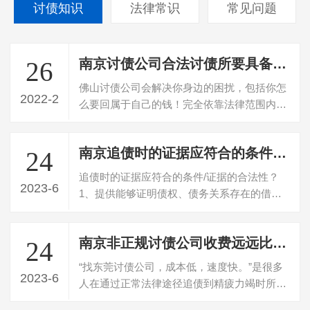
讨债知识
法律常识
常见问题
南京讨债公司合法讨债所要具备的条件有哪些
26
佛山讨债公司会解决你身边的困扰，包括你怎
2022-2
么要回属于自己的钱！完全依靠法律范围内的
途径，是一家及其有深度领域的典型— …
南京追债时的证据应符合的条件/证据的合法性？
24
追债时的证据应符合的条件/证据的合法性？
2023-6
1、提供能够证明债权、债务关系存在的借
据、欠条或合同等书面证据。没有书证的，
应…
南京非正规讨债公司收费远远比承诺的高
24
“找东莞讨债公司，成本低，速度快。”是很多
2023-6
人在通过正常法律途径追债到精疲力竭时所一
厢情愿的愿望，却往往忽略了为此付出…