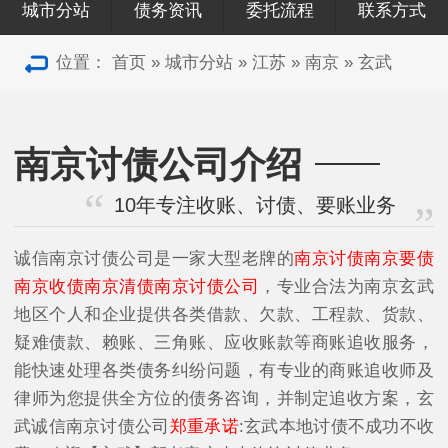
城市分站
债务资讯
委托流程
联系方式
位置：
首页
»
城市分站
»
江苏
»
南京
»
玄武
南京讨债公司介绍
10年专注收账、讨债、要账业务
诚信南京讨债公司是一家大型老牌的
南京讨债南京要债
南京收债南京清债南京讨债公司
，专业合法为南京玄武
地区个人和企业提供各类借款、欠款、工程款、货款、
疑难债款、赖账、三角账、应收账款等商账追收服务，
能快速处理各类债务纠纷问题，有专业的商账追收师及
律师为您提供全方位的债务咨询，并制定追收方案，玄
武诚信南京讨债公司
郑重承诺
:玄武本地讨债不成功不收