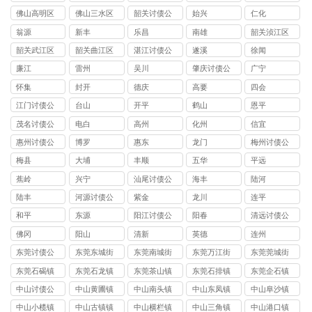
讨债公司
司
讨债公司
讨债公司
讨债公司
佛山高明区
佛山三水区
韶关讨债公
始兴
仁化
讨债公司
讨债公司
司
翁源
新丰
乐昌
南雄
韶关浈江区
讨债公司
韶关武江区
韶关曲江区
湛江讨债公
遂溪
徐闻
讨债公司
讨债公司
司
廉江
雷州
吴川
肇庆讨债公
广宁
司
怀集
封开
德庆
高要
四会
江门讨债公
台山
开平
鹤山
恩平
司
茂名讨债公
电白
高州
化州
信宜
司
惠州讨债公
博罗
惠东
龙门
梅州讨债公
司
司
梅县
大埔
丰顺
五华
平远
蕉岭
兴宁
汕尾讨债公
海丰
陆河
司
陆丰
河源讨债公
紫金
龙川
连平
司
和平
东源
阳江讨债公
阳春
清远讨债公
司
司
佛冈
阳山
清新
英德
连州
东莞讨债公
东莞东城街
东莞南城街
东莞万江街
东莞莞城街
司
道讨债公司
道讨债公司
道讨债公司
道讨债公司
东莞石碣镇
东莞石龙镇
东莞茶山镇
东莞石排镇
东莞企石镇
讨债公司
讨债公司
讨债公司
讨债公司
讨债公司
中山讨债公
中山黄圃镇
中山南头镇
中山东凤镇
中山阜沙镇
司
讨债公司
讨债公司
讨债公司
讨债公司
中山小榄镇
中山古镇镇
中山横栏镇
中山三角镇
中山港口镇