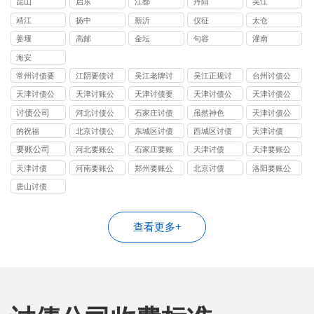
昆山
启东
江都
丹阳
吴江
靖江
扬中
新沂
仪征
太仓
姜堰
高邮
金坛
句容
灌南
海安
常州讨债要
江阴要债讨
吴江老牌讨
吴江正规讨
台州讨债公
账
账公司
债公司
债公司
司
天津讨债公
天津讨账公
天津讨债要
天津讨债公
天津讨债公
司
司
账公司
司
司
讨债公司
河北讨债公
石家庄讨债
虽然神色
天津讨债公
司
公司
司
的祝福
北京讨债公
东城区讨债
西城区讨债
天津讨债
司
公司
公司
要账公司
河北要账公
石家庄要账
天津讨债
天津要账公
司
公司
司
天津讨债
河南要账公
郑州要账公
北京讨债
洛阳要账公
司
司
司
唐山讨债
查看更多+