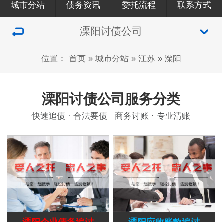
城市分站
债务资讯
委托流程
联系方式
溧阳讨债公司
位置：
首页
»
城市分站
»
江苏
»
溧阳
溧阳讨债公司服务分类
快速追债 · 合法要债 · 商务讨账 · 专业清账
溧阳企业债务追讨
溧阳应收账款追讨