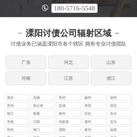
180-5716-5548
溧阳讨债公司辐射区域
讨债业务已涵盖溧阳市各个辖区 拥有专业讨债团队
广东
河北
山东
河南
江苏
浙江
南京
无锡
常州
扬州
徐州
苏州
连云港
盐城
淮安
宿迁
镇江
南通
泰州
兴化
东台
常熟
江阴
张家港
通州
宜兴
邳州
海门
溧阳
泰兴
如皋