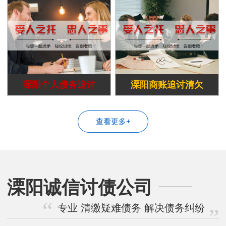
溧阳个人债务追讨
溧阳商账追讨清欠
查看更多+
溧阳诚信讨债公司
专业 清缴疑难债务 解决债务纠纷