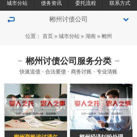
城市分站
债务资讯
委托流程
联系方式
郴州讨债公司
位置：
首页
»
城市分站
»
湖南
»
郴州
郴州讨债公司服务分类
快速追债 · 合法要债 · 商务讨账 · 专业清账
郴州商账追讨清欠
郴州经济纠纷处理