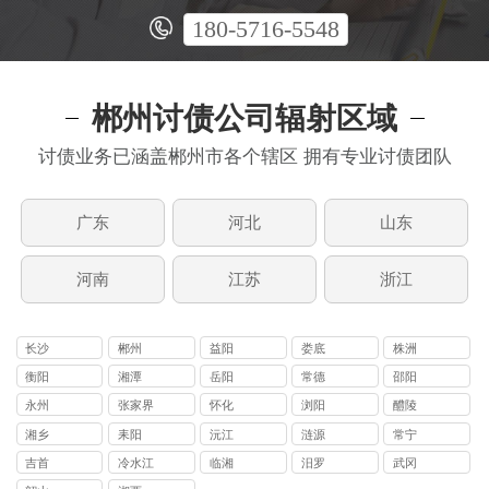
180-5716-5548
郴州讨债公司辐射区域
讨债业务已涵盖郴州市各个辖区 拥有专业讨债团队
广东
河北
山东
河南
江苏
浙江
长沙
郴州
益阳
娄底
株洲
衡阳
湘潭
岳阳
常德
邵阳
永州
张家界
怀化
浏阳
醴陵
湘乡
耒阳
沅江
涟源
常宁
吉首
冷水江
临湘
汨罗
武冈