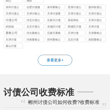
韶山
湘西
漳州讨债公
合肥讨债服
泉州要账公
芜湖讨债公
惠州收债公
司
务
司
司
司
天津讨债公
天津讨账公
天津讨债要
天津讨债公
天津讨债公
司
司
账公司
司
司
讨债公司
河北讨债公
石家庄讨债
虽然神色
天津讨债公
司
公司
司
的祝福
北京讨债公
东城区讨债
西城区讨债
天津讨债
司
公司
公司
要账公司
河北要账公
石家庄要账
天津讨债
天津要账公
司
公司
司
天津讨债
河南要账公
郑州要账公
北京讨债
洛阳要账公
司
司
司
唐山讨债
查看更多+
讨债公司收费标准
郴州讨债公司如何收费?收费标准