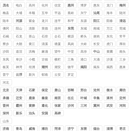
司
司
司
司
司
司
司
债公
债公
茂名
电白
高州
化州
信宜
惠州
博罗
惠东
龙门
梅州
司
司
梅县
大埔
丰顺
五华
平远
蕉岭
兴宁
汕尾
海丰
陆河
陆丰
河源
紫金
龙川
连平
和平
东源
阳江
阳春
清远
佛冈
阳山
清新
英德
连州
东莞
东城
南城
万江
莞城
讨债
街道
街道
街道
街道
石碣
石龙
茶山
石排
企石
横沥
桥头
谢岗
东坑
常平
公司
讨债
讨债
讨债
讨债
镇讨
镇讨
镇讨
镇讨
镇讨
镇讨
镇讨
镇讨
镇讨
镇讨
寮步
大朗
黄江
清溪
塘厦
凤岗
大岭
长安
虎门
厚街
公司
公司
公司
公司
债公
债公
债公
债公
债公
债公
债公
债公
债公
债公
镇讨
镇讨
镇讨
镇讨
镇讨
镇讨
山镇
镇讨
镇讨
镇讨
沙田
道滘
洪梅
麻涌
望牛
中堂
高埗
中山
黄圃
南头
司
司
司
司
司
司
司
司
司
司
债公
债公
债公
债公
债公
债公
讨债
债公
债公
债公
镇讨
镇讨
镇讨
镇讨
墩镇
镇讨
镇讨
镇讨
镇讨
东凤
阜沙
小榄
古镇
横栏
三角
港口
大涌
沙溪
三乡
司
司
司
司
司
司
公司
司
司
司
债公
债公
债公
债公
讨债
债公
债公
债公
债公
镇讨
镇讨
镇讨
镇讨
镇讨
镇讨
镇讨
镇讨
镇讨
镇讨
板芙
神湾
坦洲
潮州
潮安
饶平
揭阳
揭东
揭西
惠来
司
司
司
司
公司
司
司
司
司
债公
债公
债公
债公
债公
债公
债公
债公
债公
债公
镇讨
镇讨
镇讨
普宁
云浮
新兴
郁南
云安
罗定
司
司
司
司
司
司
司
司
司
司
债公
债公
债公
河北
司
司
司
讨债
北京
天津
石家
保定
唐山
邯郸
邢台
沧州
衡水
廊坊
公司
讨债
讨债
庄
承德
迁安
鹿泉
秦皇
南宫
任丘
叶城
辛集
涿州
定州
公司
公司
岛
晋州
霸州
黄骅
遵化
张家
沙河
三河
冀州
武安
河间
口
深州
新乐
泊头
安国
高碑
店
山东
讨债
济南
青岛
威海
潍坊
菏泽
济宁
东营
烟台
淄博
枣庄