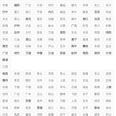
公司
堰
华蓥
德阳
广汉
什邡
绵竹
乐山
犍为
井研
夹江
沐川
巴中
通江
南江
平昌
内江
威远
资中
隆昌
宜宾
筠连
兴文
屏山
南充
蓬安
仪陇
西充
阆中
都江
自贡
荣县
堰
富顺
泸州
泸县
合江
叙永
古蔺
广元
旺苍
青川
剑阁
苍溪
达州
大竹
渠县
万源
资阳
安岳
乐至
简阳
绵阳
平武
江油
眉山
洪雅
丹棱
青神
遂宁
蓬溪
射洪
大英
雅安
汉源
石棉
天全
芦山
宝兴
阆中
攀枝
米易
盐边
花
广汉
绵竹
万源
华蓥
江油
西昌
彭州
简阳
崇州
什邡
峨眉
山
江西
讨债
南昌
东湖
西湖
青云
湾里
青山
南昌
新建
安义
进贤
公司
赣州
章贡
赣区
信丰
大余
上犹
崇义
安远
龙南
定南
全南
宁都
于都
兴国
会昌
寻乌
石城
瑞金
南康
上饶
信州
广信
广丰
玉山
铅山
横峰
弋阳
余干
鄱阳
万年
婺源
德兴
宜春
袁州
奉新
万载
上高
宜丰
靖安
铜鼓
丰城
樟树
高安
景德
昌江
珠山
浮梁
乐平
新余
渝水
镇
分宜
九江
濂溪
浔阳
柴桑
武宁
修水
永修
德安
庐山